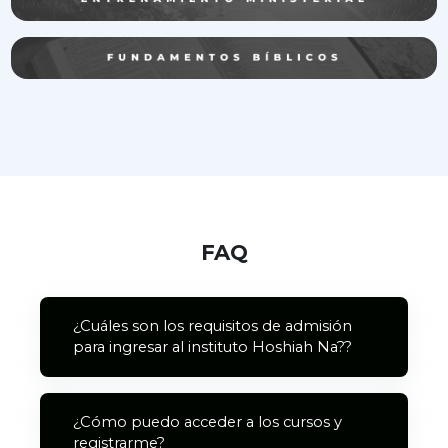
FAQ
¿Cuáles son los requisitos de admisión
para ingresar al instituto Hoshiah Na??
¿Cómo puedo acceder a los cursos y
registrarme?